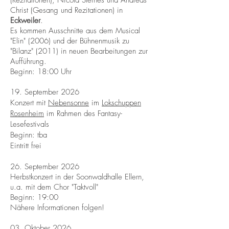
(Rezitationen), Nicola Steines und Andreas
Christ (Gesang und Rezitationen) in
Eckweiler
.
Es kommen Ausschnitte aus dem Musical
"Elin" (2006) und der Bühnenmusik zu
"Bilanz" (2011) in neuen Bearbeitungen zur
Aufführung.
Beginn: 18:00 Uhr
19. September 2026
Konzert mit
Nebensonne
im
Lokschuppen
Rosenheim
im Rahmen des Fantasy-
Lesefestivals
Beginn: tba
Eintritt frei
26. September 2026
Herbstkonzert in der Soonwaldhalle Ellern,
u.a. mit dem Chor "Taktvoll"
Beginn: 19:00
Nähere Informationen folgen!
03. Oktober 2026