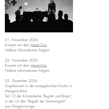
21. November 2026
Konzert mit dem
Heart-Chor
Nähere Informationen folgen!
22. November 2026
Konzert mit dem
Heart-Chor
Nähere Informationen folgen!
02. Dezember 2026
Orgelkonzert in der evangelischen Kirche in
Mengerschied
Teil 12 der Konzertreihe "Bugatti und Braun",
in der ich den "Bugatti der Stummorgeln"
zum Klingen bringe.