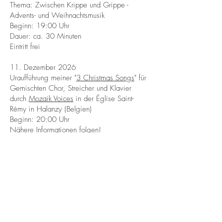
Thema: Zwischen Krippe und Grippe -
Advents- und Weihnachtsmusik
Beginn: 19:00 Uhr
Dauer: ca. 30 Minuten
Eintritt frei
11. Dezember 2026
Uraufführung meiner "
3 Christmas Songs
" für
Gemischten Chor, Streicher und Klavier
durch
Mozaik Voices
in der Église Saint-
Rémy in Halanzy (Belgien)
Beginn: 20:00 Uhr
Nähere Informationen folgen!
12. Dezember 2026
"Begegnung mit der Zeit"
Musikalische Lesung mit Elke Leonard-Schenk
(Rezitationen), Nicola Steines und Andreas
Christ (Gesang und Rezitationen) in
Morbach
.
Es kommen Ausschnitte aus dem Musical
"Elin" (2006) und der Bühnenmusik zu