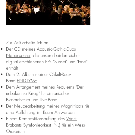
Zur Zeit arbeite ich an...
Der CD meines Acoustic-Gothic-Duos
Nebensonne
, die unsere beiden bisher
digital erschienenen EPs "Sunset" und "Frost"
enthält
Dem 2. Album meiner Okkult-Rock-
Band
ENDTYME
Dem Arrangement meines Requiems "Der
unbekannte Krieg" für sinfonisches
Blasorchester und Live-Band
Der Neubearbeitung meines Magnificats für
eine Aufführung im Raum Antwerpen
Einem Kompositionsauftrag des
West-
Brabants Symfonieorkest
(NL) für ein Mess-
Oratorium