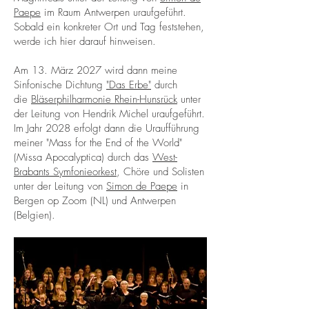
Paepe
im Raum Antwerpen uraufgeführt.
Sobald ein konkreter Ort und Tag feststehen,
werde ich hier darauf hinweisen.
Am 13. März 2027 wird dann meine
Sinfonische Dichtung
"Das Erbe"
durch
die
Bläserphilharmonie Rhein-Hunsrück
unter
der Leitung von Hendrik Michel uraufgeführt.
Im Jahr 2028 erfolgt dann die Uraufführung
meiner "Mass for the End of the World"
(Missa Apocalyptica) durch das
West-
Brabants Symfonieorkest
, Chöre und Solisten
unter der Leitung von
Simon de Paepe
in
Bergen op Zoom (NL) und Antwerpen
(Belgien).