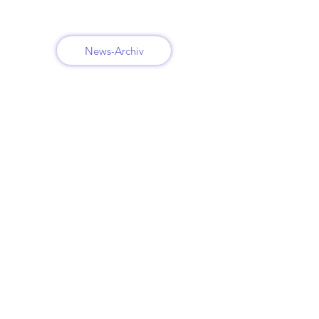
News-Archiv
BE IN TOUCH
Carsten Braun
Altstadt 4
55490 Gemünden
Deutschland
Belgiëlei 111/13