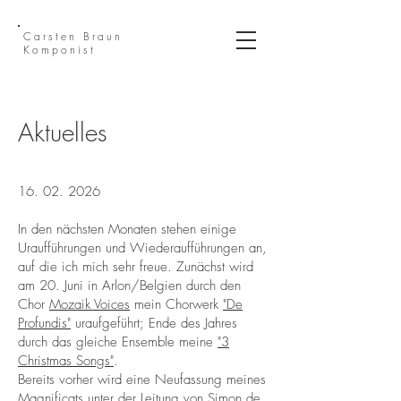
Carsten Braun
Komponist
Aktuelles
16. 02. 2026
In den nächsten Monaten stehen einige
Uraufführungen und Wiederaufführungen an,
auf die ich mich sehr freue. Zunächst wird
am 20. Juni in Arlon/Belgien durch den
Chor
Mozaik Voices
mein Chorwerk
"De
Profundis"
uraufgeführt; Ende des Jahres
durch das gleiche Ensemble meine
"3
Christmas Songs"
.
Bereits vorher wird eine Neufassung meines
Magnificats unter der Leitung von
Simon de